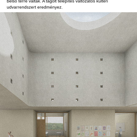
belső térré váltak. A tagolt telepítés változatos kültéri
udvarrendszert eredményez.