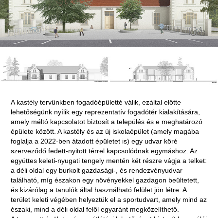
A kastély tervünkben fogadóépületté válik, ezáltal előtte
lehetőségünk nyílik egy reprezentatív fogadótér kialakítására,
amely méltó kapcsolatot biztosít a település és e meghatározó
épülete között. A kastély és az új iskolaépület (amely magába
foglalja a 2022-ben átadott épületet is) egy udvar köré
szerveződő fedett-nyitott térrel kapcsolódnak egymáshoz. Az
együttes keleti-nyugati tengely mentén két részre vágja a telket:
a déli oldal egy burkolt gazdasági-, és rendezvényudvar
található, míg északon egy növényekkel gazdagon beültetett,
és kizárólag a tanulók által használható felület jön létre. A
terület keleti végében helyeztük el a sportudvart, amely mind az
északi, mind a déli oldal felől egyaránt megközelíthető.