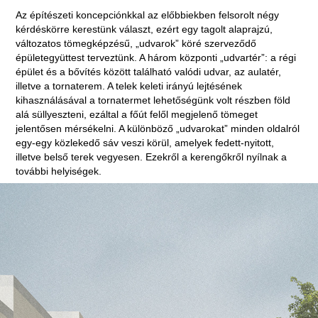
Az építészeti koncepciónkkal az előbbiekben felsorolt négy
kérdéskörre kerestünk választ, ezért egy tagolt alaprajzú,
változatos tömegképzésű, „udvarok” köré szerveződő
épületegyüttest terveztünk. A három központi „udvartér”: a régi
épület és a bővítés között található valódi udvar, az aulatér,
illetve a tornaterem. A telek keleti irányú lejtésének
kihasználásával a tornatermet lehetőségünk volt részben föld
alá süllyeszteni, ezáltal a főút felől megjelenő tömeget
jelentősen mérsékelni. A különböző „udvarokat” minden oldalról
egy-egy közlekedő sáv veszi körül, amelyek fedett-nyitott,
illetve belső terek vegyesen. Ezekről a kerengőkről nyílnak a
további helyiségek.