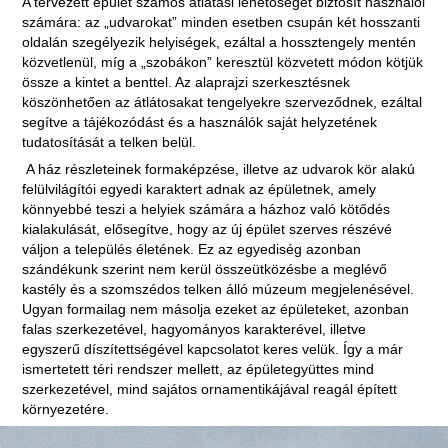
A tervezett épület számos átlátási lehetőséget biztosít használói
számára: az „udvarokat” minden esetben csupán két hosszanti
oldalán szegélyezik helyiségek, ezáltal a hossztengely mentén
közvetlenül, míg a „szobákon” keresztül közvetett módon kötjük
össze a kintet a benttel. Az alaprajzi szerkesztésnek
köszönhetően az átlátosakat tengelyekre szerveződnek, ezáltal
segítve a tájékozódást és a használók saját helyzetének
tudatosítását a telken belül.
A ház részleteinek formaképzése, illetve az udvarok kör alakú
felülvilágítói egyedi karaktert adnak az épületnek, amely
könnyebbé teszi a helyiek számára a házhoz való kötődés
kialakulását, elősegítve, hogy az új épület szerves részévé
váljon a település életének. Ez az egyediség azonban
szándékunk szerint nem kerül összeütközésbe a meglévő
kastély és a szomszédos telken álló múzeum megjelenésével.
Ugyan formailag nem másolja ezeket az épületeket, azonban
falas szerkezetével, hagyományos karakterével, illetve
egyszerű díszítettségével kapcsolatot keres velük. Így a már
ismertetett téri rendszer mellett, az épületegyüttes mind
szerkezetével, mind sajátos ornamentikájával reagál épített
környezetére.