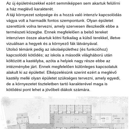
Az új épületrészekkel ezért semmiképpen sem akartuk felülírni
a ház meglévő karakterét.
A táji környezet szépsége és a hozzá való intenzív kapcsolódás
vágya volt a harmadik fontos szempontunk. Olyan épületet
szerettünk volna tervezni, amely szervesen illeszkedik ebbe a
természeti közegbe. Ennek megfelelően a belső tereket
intenzíven össze akartuk kötni fizikailag a külső terekkel, illetve
vizuálisan a hegyek és a környező fák látványával.
Utolsó témánk pedig az iskolaépülethez (és funkcióhoz)
kapcsolódó kötődés; az iskola a második világháború után
költözött a kastélyba, azóta a helyiek nagy része ebbe az
intézménybe járt. Ennek megfelelően különleges kapcsolatuk
alakult ki az épülettel. Elképzelésünk szerint ezért a meglévő
kastély mellé olyan épületet szükséges tervezni, amely egyedi,
de a környezetet tiszteletben tartó karakterével maga is
kötődési pont lehet a jövőbeli diákok számára.