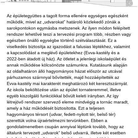
Az épületegyüttes a tagolt forma ellenére egységes egészként
működik, mivel az „udvarokat” határoló közlekedő zónák a
sarokpontokon egymásba metszenek. Az ilyen módon felépített
rendszer lehetővé teszi a tervezési program több, részben vagy
egészben önálló egységbe történő szétválasztását. Ez a
viselkedés biztosítja az igazodást a falusias léptékhez, valamint
a kapcsolódást a meglévő épületekhez (Evva-kastély és a
2022-ben átadott új ház). Az ötletet a jelenlegi iskolaépület és
annak működése kölcsönözte számunkra. Kutatásunk alapján
az oldalhatáron álló hagyományos házat először az utcával
párhuzamos szárnnyal bővítették, majd hozzáépítették az
Evva-kastély mai karakterét meghatározó két keresztszárnyát.
Az iskola beköltözése után az épület tornateremmel, illetve
egyéb kiszolgáló funkciókkal bővült keleti irányban. Az így
létrejövő rendszer szervező eleme mindvégig a tornác maradt,
amely a ház működését biztosította. Ezt a teljesen
hagyományos térsort (udvar, fedett-nyitott tér, belső tér)
szerettük volna újraértelmezni tervünkben. Ebben a
gondolatmenetben csupán annyival léptünk tovább, hogy az
általunk tervezett „udvarok” belső udvarrá, illetve két esetben