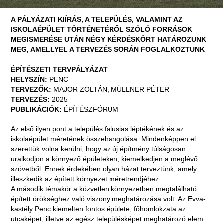
A PÁLYÁZATI KIÍRÁS, A TELEPÜLÉS, VALAMINT AZ
ISKOLAÉPÜLET TÖRTÉNETÉRŐL SZÓLÓ FORRÁSOK
MEGISMERÉSE UTÁN NÉGY KÉRDÉSKÖRT HATÁROZUNK
MEG, AMELLYEL A TERVEZÉS SORÁN FOGLALKOZTUNK
ÉPÍTÉSZETI TERVPÁLYÁZAT
HELYSZÍN:
PENC
TERVEZŐK:
MAJOR ZOLTÁN, MÜLLNER PÉTER
TERVEZÉS:
2025
PUBLIKÁCIÓK:
ÉPÍTÉSZFÓRUM
Az első ilyen pont a település falusias léptékének és az
iskolaépület méretének összehangolása. Mindenképpen el
szerettük volna kerülni, hogy az új építmény túlságosan
uralkodjon a környező épületeken, kiemelkedjen a meglévő
szövetből. Ennek érdekében olyan házat terveztünk, amely
illeszkedik az épített környezet méretrendjéhez.
A második témakör a közvetlen környezetben megtalálható
épített örökséghez való viszony meghatározása volt. Az Evva-
kastély Penc kiemelten fontos épülete, főhomlokzata az
utcaképet, illetve az egész településképet meghatározó elem.